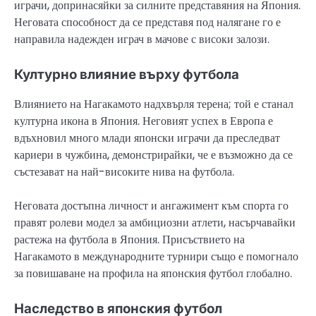
играчи, допринасяйки за силните представяния на Япония.
Неговата способност да се представя под налягане го е
направила надежден играч в мачове с високи залози.
Културно влияние върху футбола
Влиянието на Нагакамото надхвърля терена; той е станал
културна икона в Япония. Неговият успех в Европа е
вдъхновил много млади японски играчи да преследват
кариери в чужбина, демонстрирайки, че е възможно да се
състезават на най-високите нива на футбола.
Неговата достъпна личност и ангажимент към спорта го
правят ролеви модел за амбициозни атлети, насърчавайки
растежа на футбола в Япония. Присъствието на
Нагакамото в международните турнири също е помогнало
за повишаване на профила на японския футбол глобално.
Наследство в японския футбол