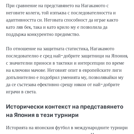
При сравнение на представянето на Нагакамото с
неговите колеги, той изпъква с последователността и
адаптивността си. Неговата способност да играе както
като ляв бек, така и като крило му е позволила да
поддържа конкурентно предимство.
По отношение на защитната статистика, Нагакамото
последователно е сред най-добрите защитници на Япония,
с значителни приноси в тактики и интерсепции по време
на ключови мачове. Неговият опит в европейските лиги
допълнително е подобрил уменията му, позволявайки му
да се състезава ефективно срещу някои от най-добрите
играчи в света.
Исторически контекст на представянето
на Япония в тези турнири
Историята на японския футбол в международните турнири