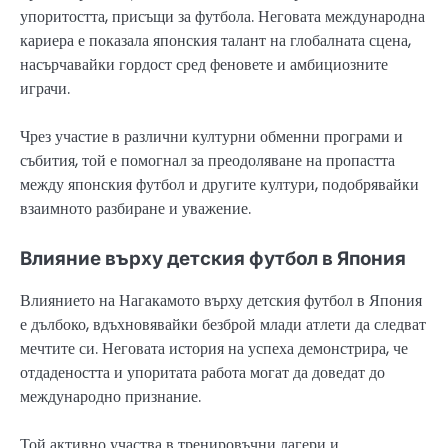
упоритостта, присъщи за футбола. Неговата международна
кариера е показала японския талант на глобалната сцена,
насърчавайки гордост сред феновете и амбициозните
играчи.
Чрез участие в различни културни обменни програми и
събития, той е помогнал за преодоляване на пропастта
между японския футбол и другите култури, подобрявайки
взаимното разбиране и уважение.
Влияние върху детския футбол в Япония
Влиянието на Нагакамото върху детския футбол в Япония
е дълбоко, вдъхновявайки безброй млади атлети да следват
мечтите си. Неговата история на успеха демонстрира, че
отдадеността и упоритата работа могат да доведат до
международно признание.
Той активно участва в тренировъчни лагери и