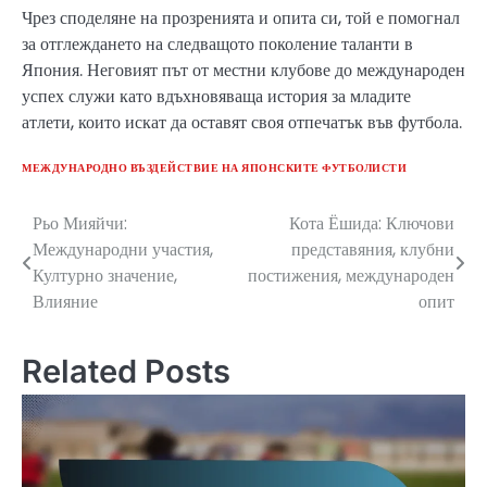
Чрез споделяне на прозренията и опита си, той е помогнал
за отглеждането на следващото поколение таланти в
Япония. Неговият път от местни клубове до международен
успех служи като вдъхновяваща история за младите
атлети, които искат да оставят своя отпечатък във футбола.
МЕЖДУНАРОДНО ВЪЗДЕЙСТВИЕ НА ЯПОНСКИТЕ ФУТБОЛИСТИ
Рьо Мияйчи:
Кота Ёшида: Ключови
Post
Международни участия,
представяния, клубни
navigation
Културно значение,
постижения, международен
Влияние
опит
Related Posts