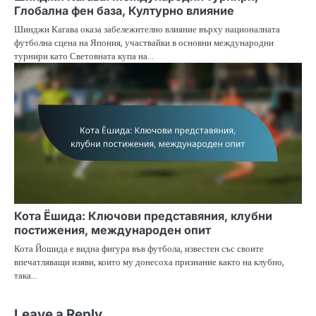
Глобална фен база, Културно влияние
Шинджи Кагава оказа забележително влияние върху националната
футболна сцена на Япония, участвайки в основни международни
турнири като Световната купа на…
Кота Ёшида: Ключови представяния, клубни
постижения, международен опит
Кота Йошида е видна фигура във футбола, известен със своите
впечатляващи изяви, които му донесоха признание както на клубно,
така…
Leave a Reply