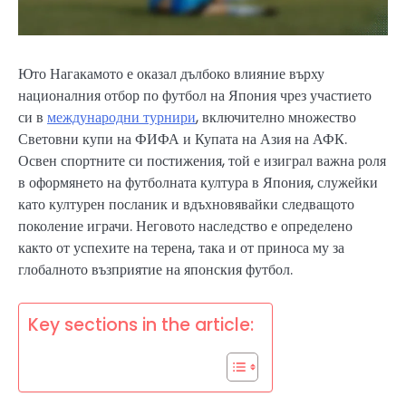
Юто Нагакамото е оказал дълбоко влияние върху
националния отбор по футбол на Япония чрез участието
си в
международни турнири
, включително множество
Световни купи на ФИФА и Купата на Азия на АФК.
Освен спортните си постижения, той е изиграл важна роля
в оформянето на футболната култура в Япония, служейки
като културен посланик и вдъхновявайки следващото
поколение играчи. Неговото наследство е определено
както от успехите на терена, така и от приноса му за
глобалното възприятие на японския футбол.
Key sections in the article: