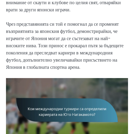
внимание от скаути и клубове по целия свят, отваряйки
врати за други японски играчи.
Чрез представянията си той е помогнал да се променят
възприятията за японския футбол, демонстрирайки, че
играчите от Япония могат да се състезават на най-
високите нива. Този принос е прокарал пътя за бъдещите
поколения да преследват кариери в международния
футбол, допълнително увеличавайки присъствието на
Япония в глобалната спортна арена.