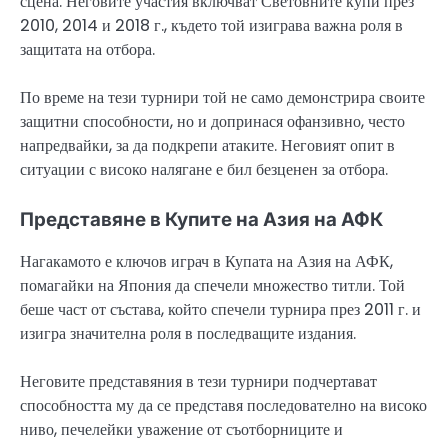
сцена. Неговите участия включват Световните купи през
2010, 2014 и 2018 г., където той изиграва важна роля в
защитата на отбора.
По време на тези турнири той не само демонстрира своите
защитни способности, но и допринася офанзивно, често
напредвайки, за да подкрепи атаките. Неговият опит в
ситуации с високо налягане е бил безценен за отбора.
Представяне в Купите на Азия на АФК
Нагакамото е ключов играч в Купата на Азия на АФК,
помагайки на Япония да спечели множество титли. Той
беше част от състава, който спечели турнира през 2011 г. и
изигра значителна роля в последващите издания.
Неговите представяния в тези турнири подчертават
способността му да се представя последователно на високо
ниво, печелейки уважение от съотборниците и