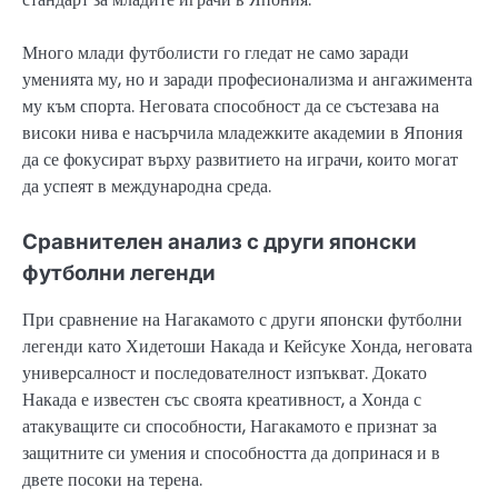
Много млади футболисти го гледат не само заради
уменията му, но и заради професионализма и ангажимента
му към спорта. Неговата способност да се състезава на
високи нива е насърчила младежките академии в Япония
да се фокусират върху развитието на играчи, които могат
да успеят в международна среда.
Сравнителен анализ с други японски
футболни легенди
При сравнение на Нагакамото с други японски футболни
легенди като Хидетоши Накада и Кейсуке Хонда, неговата
универсалност и последователност изпъкват. Докато
Накада е известен със своята креативност, а Хонда с
атакуващите си способности, Нагакамото е признат за
защитните си умения и способността да допринася и в
двете посоки на терена.