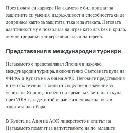
През цялата си кариера Нагакамото е бил признат за
защитните си умения, издръжливост и способността си да
допринася както за защитата, така и за атаката. Неговата
адаптивност му е позволила да играе като ляв бек и крило,
демонстрирайки универсалността си на терена.
Представяния в международни турнири
Нагакамото е представлявал Япония в няколко
международни турнира, включително Световната купа на
ФИФА и Купата на Азия на АФК. Неговите представяния
в тези състезания са били от съществено значение за
успеха на Япония, особено по време на Световната купа
през 2018 г., където той играе жизненоважна роля в
защитата на отбора.
В Купата на Азия на АФК лидерството и опитът на
Нагакамото помагат за напътстването на по-младите