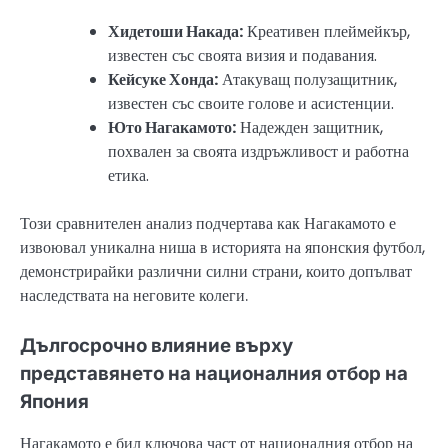
Хидетоши Накада:
Креативен плеймейкър,
известен със своята визия и подавания.
Кейсуке Хонда:
Атакуващ полузащитник,
известен със своите голове и асистенции.
Юто Нагакамото:
Надежден защитник,
похвален за своята издръжливост и работна
етика.
Този сравнителен анализ подчертава как Нагакамото е
извоювал уникална ниша в историята на японския футбол,
демонстрирайки различни силни страни, които допълват
наследствата на неговите колеги.
Дългосрочно влияние върху
представянето на националния отбор на
Япония
Нагакамото е бил ключова част от националния отбор на