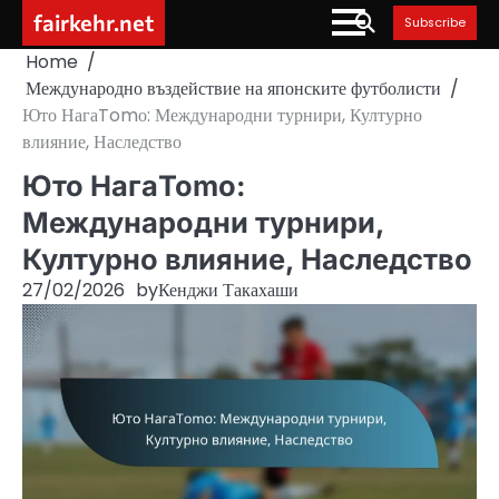
Skip
fairkehr.net
Subscribe
to
Home
content
Международно въздействие на японските футболисти
Юто НагаTomо: Международни турнири, Културно
влияние, Наследство
Юто НагаTomо:
Международни турнири,
Културно влияние, Наследство
27/02/2026
by
Кенджи Такахаши