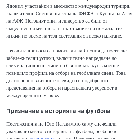
Япония, участвайки в множество международни турнири,
включително Световната купа на ФИФА и Купата на Азия
на АФК. Неговият опит и лидерство са били от
съществено значение за напътстването на по-младите
играчи по време на тези състезания с високо налягане.
Неговите приноси са помогнали на Япония да постигне
забележителни успехи, включително напредване до
елиминационните етапи на Световната купа, което е
повишило профила на отбора на глобалната сцена. Това
дългосрочно влияние е очевидно в подобрените
представяния на отбора и нарастващата увереност в
международните мачове.
Признание в историята на футбола
Постиженията на Юто Нагакамото са му спечелили
уважавано място в историята на футбола, особено в
контекста
на японските
атлети. Неговото участие в