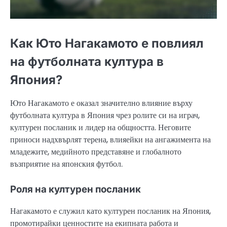
Как Юто Нагакамото е повлиял
на футболната култура в
Япония?
Юто Нагакамото е оказал значително влияние върху
футболната култура в Япония чрез ролите си на играч,
културен посланик и лидер на общността. Неговите
приноси надхвърлят терена, влияейки на ангажимента на
младежите, медийното представяне и глобалното
възприятие на японския футбол.
Роля на културен посланик
Нагакамото е служил като културен посланик на Япония,
промотирайки ценностите на екипната работа и