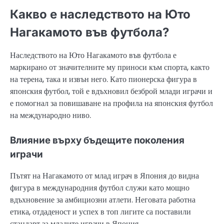
Какво е наследството на Юто
Нагакамото във футбола?
Наследството на Юто Нагакамото във футбола е
маркирано от значителните му приноси към спорта, както
на терена, така и извън него. Като пионерска фигура в
японския футбол, той е вдъхновил безброй млади играчи и
е помогнал за повишаване на профила на японския футбол
на международно ниво.
Влияние върху бъдещите поколения
играчи
Пътят на Нагакамото от млад играч в Япония до видна
фигура в международния футбол служи като мощно
вдъхновение за амбициозни атлети. Неговата работна
етика, отдаденост и успех в топ лигите са поставили
стандарт за младите играчи в Япония.