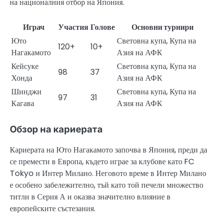
на националния отбор на Япония.
Играч
Участия
Голове
Основни турнири
Юто
Световна купа, Купа на
120+
10+
Нагакамото
Азия на АФК
Кейсуке
Световна купа, Купа на
98
37
Хонда
Азия на АФК
Шинджи
Световна купа, Купа на
97
31
Кагава
Азия на АФК
Обзор на кариерата
Кариерата на Юто Нагакамото започва в Япония, преди да
се премести в Европа, където играе за клубове като FC
Tokyo и Интер Милано. Неговото време в Интер Милано
е особено забележително, тъй като той печели множество
титли в Серия А и оказва значително влияние в
европейските състезания.