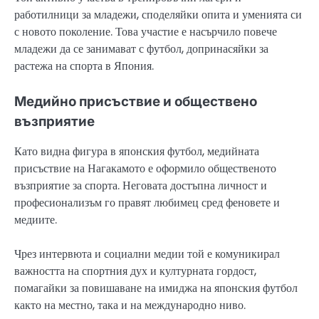
работилници за младежи, споделяйки опита и уменията си
с новото поколение. Това участие е насърчило повече
младежи да се занимават с футбол, допринасяйки за
растежа на спорта в Япония.
Медийно присъствие и обществено
възприятие
Като видна фигура в японския футбол, медийната
присъствие на Нагакамото е оформило общественото
възприятие за спорта. Неговата достъпна личност и
професионализъм го правят любимец сред феновете и
медиите.
Чрез интервюта и социални медии той е комуникирал
важността на спортния дух и културната гордост,
помагайки за повишаване на имиджа на японския футбол
както на местно, така и на международно ниво.