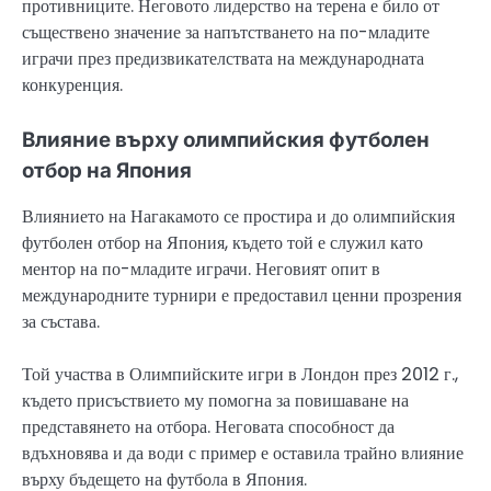
противниците. Неговото лидерство на терена е било от
съществено значение за напътстването на по-младите
играчи през предизвикателствата на международната
конкуренция.
Влияние върху олимпийския футболен
отбор на Япония
Влиянието на Нагакамото се простира и до олимпийския
футболен отбор на Япония, където той е служил като
ментор на по-младите играчи. Неговият опит в
международните турнири е предоставил ценни прозрения
за състава.
Той участва в Олимпийските игри в Лондон през 2012 г.,
където присъствието му помогна за повишаване на
представянето на отбора. Неговата способност да
вдъхновява и да води с пример е оставила трайно влияние
върху бъдещето на футбола в Япония.