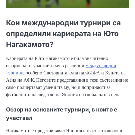
Кои международни турнири са
определили кариерата на Юто
Нагакамото?
Кариерата на Юто Нагакамото е била значително
оформена от участието му в различни
международни
турнири
, особено Световната купа на ФИФА и Купата на
Азия на АФК. Неговите представяния в тези състезания не
само подчертават уменията му, но и допринасят за
футболното наследство на Япония на глобалната сцена.
Обзор на основните турнири, в които е
участвал
Нагакамото е представлявал Япония в няколко ключови