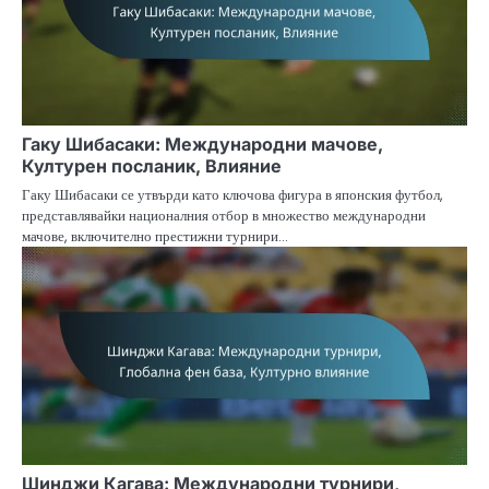
Гаку Шибасаки: Международни мачове,
Културен посланик, Влияние
Гаку Шибасаки се утвърди като ключова фигура в японския футбол,
представлявайки националния отбор в множество международни
мачове, включително престижни турнири…
Шинджи Кагава: Международни турнири,