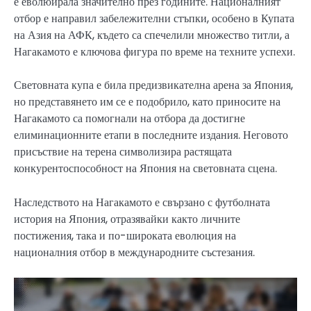
е еволюирала значително през годините. Националният
отбор е направил забележителни стъпки, особено в Купата
на Азия на АФК, където са спечелили множество титли, а
Нагакамото е ключова фигура по време на техните успехи.
Световната купа е била предизвикателна арена за Япония,
но представянето им се е подобрило, като приносите на
Нагакамото са помогнали на отбора да достигне
елиминационните етапи в последните издания. Неговото
присъствие на терена символизира растящата
конкурентоспособност на Япония на световната сцена.
Наследството на Нагакамото е свързано с футболната
история на Япония, отразявайки както личните
постижения, така и по-широката еволюция на
националния отбор в международните състезания.