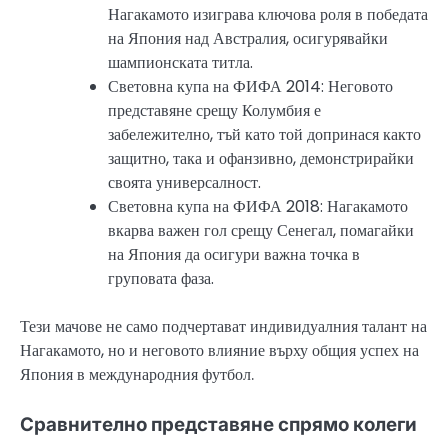
Нагакамото изиграва ключова роля в победата
на Япония над Австралия, осигурявайки
шампионската титла.
Световна купа на ФИФА 2014: Неговото
представяне срещу Колумбия е
забележително, тъй като той допринася както
защитно, така и офанзивно, демонстрирайки
своята универсалност.
Световна купа на ФИФА 2018: Нагакамото
вкарва важен гол срещу Сенегал, помагайки
на Япония да осигури важна точка в
груповата фаза.
Тези мачове не само подчертават индивидуалния талант на
Нагакамото, но и неговото влияние върху общия успех на
Япония в международния футбол.
Сравнително представяне спрямо колеги