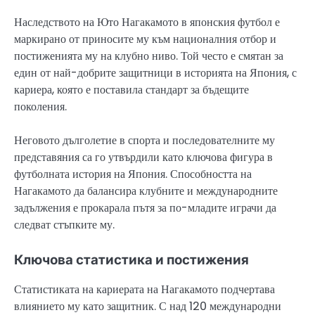
Наследството на Юто Нагакамото в японския футбол е
маркирано от приносите му към националния отбор и
постиженията му на клубно ниво. Той често е смятан за
един от най-добрите защитници в историята на Япония, с
кариера, която е поставила стандарт за бъдещите
поколения.
Неговото дълголетие в спорта и последователните му
представяния са го утвърдили като ключова фигура в
футболната история на Япония. Способността на
Нагакамото да балансира клубните и международните
задължения е прокарала пътя за по-младите играчи да
следват стъпките му.
Ключова статистика и постижения
Статистиката на кариерата на Нагакамото подчертава
влиянието му като защитник. С над 120 международни