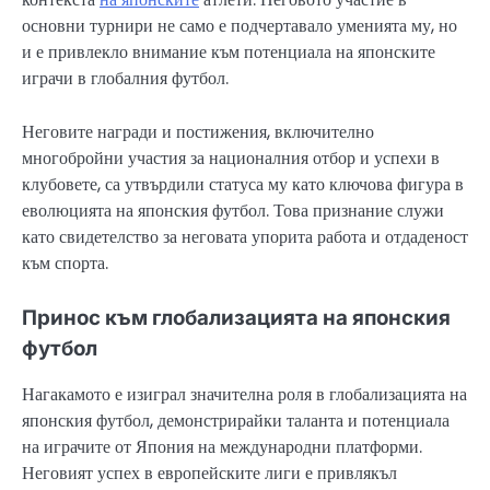
основни турнири не само е подчертавало уменията му, но
и е привлекло внимание към потенциала на японските
играчи в глобалния футбол.
Неговите награди и постижения, включително
многобройни участия за националния отбор и успехи в
клубовете, са утвърдили статуса му като ключова фигура в
еволюцията на японския футбол. Това признание служи
като свидетелство за неговата упорита работа и отдаденост
към спорта.
Принос към глобализацията на японския
футбол
Нагакамото е изиграл значителна роля в глобализацията на
японския футбол, демонстрирайки таланта и потенциала
на играчите от Япония на международни платформи.
Неговият успех в европейските лиги е привлякъл