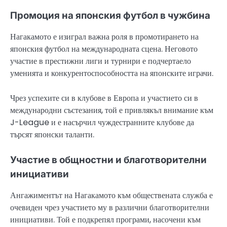
Промоция на японския футбол в чужбина
Нагакамото е изиграл важна роля в промотирането на
японския футбол на международната сцена. Неговото
участие в престижни лиги и турнири е подчертаело
уменията и конкурентоспособността на японските играчи.
Чрез успехите си в клубове в Европа и участието си в
международни състезания, той е привлякъл внимание към
J-League и е насърчил чуждестранните клубове да
търсят японски таланти.
Участие в общностни и благотворителни
инициативи
Ангажиментът на Нагакамото към обществената служба е
очевиден чрез участието му в различни благотворителни
инициативи. Той е подкрепял програми, насочени към