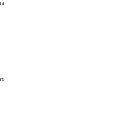
да
то