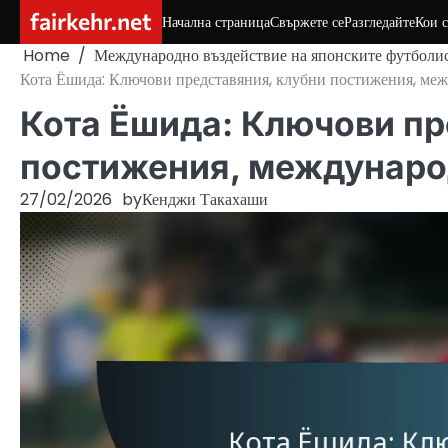
Skip
fairkehr.net
Начална страница
Свържете се
Разгледайте
Кои 
to
Home
Международно въздействие на японските футболи
content
Кота Ёшида: Ключови представяния, клубни постижения, ме
Кота Ёшида: Ключови пр
постижения, междунаро
27/02/2026
by
Кенджи Такахаши