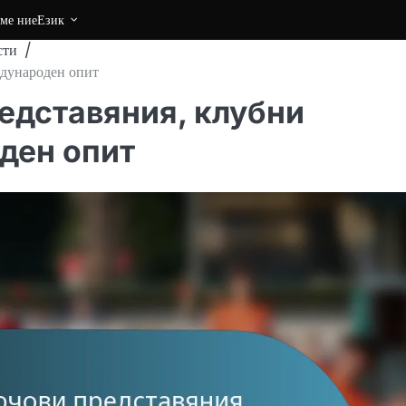
сме ние
Език
сти
ждународен опит
едставяния, клубни
ден опит