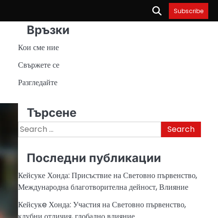
Subscribe
Връзки
Кои сме ние
Свържете се
Разгледайте
Търсене
Search
for:
Последни публикации
Кейсуке Хонда: Присъствие на Световно първенство,
Международна благотворителна дейност, Влияние
Кейсукe Хонда: Участия на Световно първенство,
клубни отличия, глобално влияние