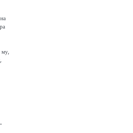
 на
ра
 му,
,
-