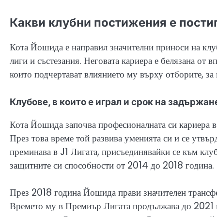
Какви клубни постижения е пости
Кота Йошида е направил значителни приноси на клуб
лиги и състезания. Неговата кариера е белязана от 
които подчертават влиянието му върху отборите, за 
Клубове, в които е играл и срок на задържан
Кота Йошида започва професионалната си кариера в
През това време той развива уменията си и се утвър
преминава в J1 Лигата, присъединявайки се към кл
защитните си способности от 2014 до 2018 година.
През 2018 година Йошида прави значителен трансфе
Времето му в Премиър Лигата продължава до 2021 го