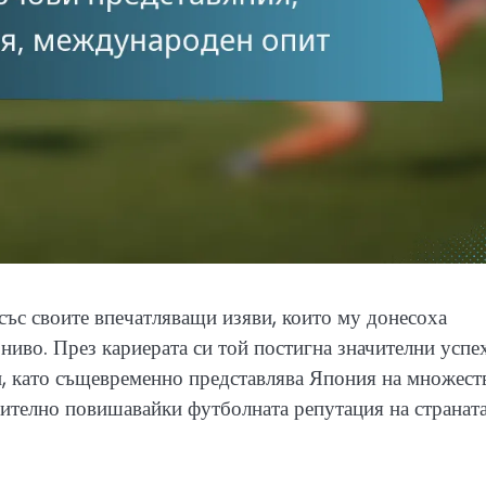
със своите впечатляващи изяви, които му донесоха
ниво. През кариерата си той постигна значителни успе
и, като същевременно представлява Япония на множест
ително повишавайки футболната репутация на страната