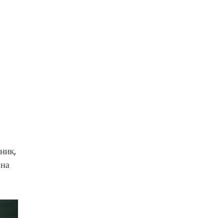
ник,
 на