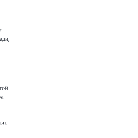
и
ади,
 той
ра
ън.