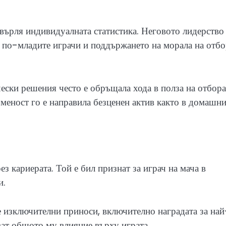
ърля индивидуалната статистика. Неговото лидерство
на по-младите играчи и поддържането на морала на отбо
чески решения често е обръщала хода в полза на отбора
меност го е направила безценен актив както в домашни
 кариерата. Той е бил признат за играч на мача в
и.
те изключителни приноси, включително наградата за най
ват общото му влияние върху играта.