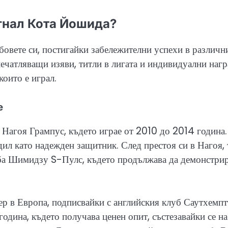
гнал Кота Йошида?
овете си, постигайки забележителни успехи в различн
впечатляващи изяви, титли в лигата и индивидуални нагр
които е играл.
е
 Нагоя Грампус, където играе от 2010 до 2014 година.
дил като надежден защитник. След престоя си в Нагоя,
уба Шимидзу S-Пулс, където продължава да демонстри
р в Европа, подписвайки с английския клуб Саутхемпт
дина, където получава ценен опит, състезавайки се на