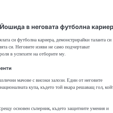
 Йошида в неговата футболна карие
лата си футболна кариера, демонстрирайки таланта си 
та си. Неговите изяви не само подчертават
роля в успехите на отборите му.
менти
злични мачове с високи залози. Един от неговите
националната купа, където той вкара решаващ гол, кой
 срещу основен съперник, където защитните умения и