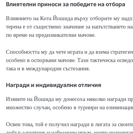
Влиятелни приноси за победите на отбора
Влиянието на Кота Йошида върху отборите му надхв
терена е от съществено значение за напътстването 
по време на предизвикателни мачове.
Способността му да чете играта и да взема стратеги
особено в оспорвани мачове. Тази тактическа осведо
така и в международни състезания.
Награди и индивидуални отличия
Изявите на Йошида му донесоха няколко награди през
множество случаи, особено в турнири на елиминаци
Освен това, той е получил награди в лигата за свои
добър защитник и най-ценен играч, които подчерта