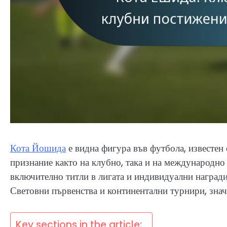
Кота Йошида
е видна фигура във футбола, известен 
признание както на клубно, така и на международно 
включително титли в лигата и индивидуални наград
Световни първенства и континентални турнири, знач
Key sections in the article: