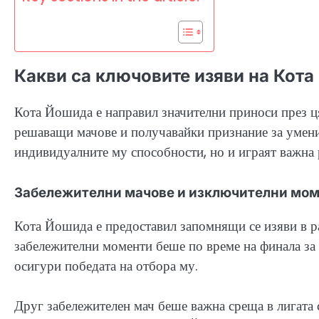
Какви са ключовите изяви на Кота
Кота Йошида е направил значителни приноси през ця
решаващи мачове и получавайки признание за умения
индивидуалните му способности, но и играят важна 
Забележителни мачове и изключителни мо
Кота Йошида е предоставил запомнящи се изяви в ра
забележителни моменти беше по време на финала за 
осигури победата на отбора му.
Друг забележителен мач беше важна среща в лигата