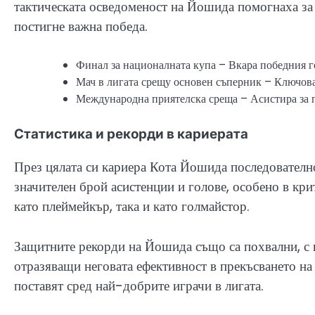
тактическата осведоменост на Йошида помогнаха за 
постигне важна победа.
Финал за националната купа – Вкара победния г
Мач в лигата срещу основен съперник – Ключова
Международна приятелска среща – Асистира за п
Статистика и рекорди в кариерата
През цялата си кариера Кота Йошида последователно
значителен брой асистенции и голове, особено в кр
като плеймейкър, така и като голмайстор.
Защитните рекорди на Йошида също са похвални, с в
отразяващи неговата ефективност в прекъсването на
поставят сред най-добрите играчи в лигата.