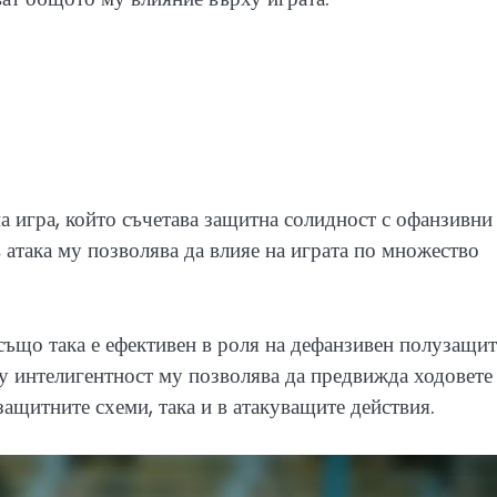
а игра, който съчетава защитна солидност с офанзивни
 атака му позволява да влияе на играта по множество
също така е ефективен в роля на дефанзивен полузащит
у интелигентност му позволява да предвижда ходовете
защитните схеми, така и в атакуващите действия.