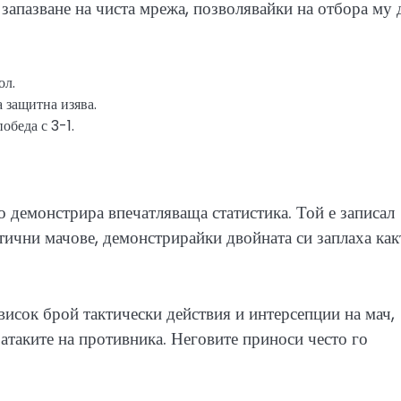
запазване на чиста мрежа, позволявайки на отбора му 
ол.
 защитна изява.
обеда с 3-1.
 демонстрира впечатляваща статистика. Той е записал
итични мачове, демонстрирайки двойната си заплаха как
исок брой тактически действия и интерсепции на мач,
 атаките на противника. Неговите приноси често го