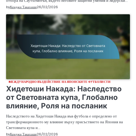
отбора на Саутхемптън, където неговите защитни умения и лидерски…
by
Кенджи Такахаши
26/02/2026
МЕЖДУНАРОДНО ВЪЗДЕЙСТВИЕ НА ЯПОНСКИТЕ ФУТБОЛИСТИ
Хидетоши Накада: Наследство
от Световната купа, Глобално
влияние, Роля на посланик
Наследството на Хидетоши Накада във футбола е определено от
трансформационното му влияние върху присъствието на Япония на
Световната купа и…
by
Кенджи Такахаши
26/02/2026