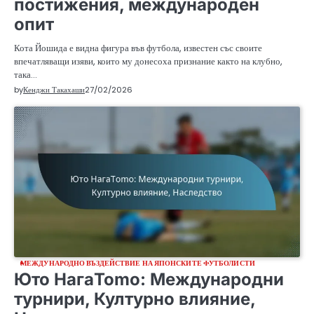
постижения, международен
опит
Кота Йошида е видна фигура във футбола, известен със своите
впечатляващи изяви, които му донесоха признание както на клубно,
така…
by
Кенджи Такахаши
27/02/2026
МЕЖДУНАРОДНО ВЪЗДЕЙСТВИЕ НА ЯПОНСКИТЕ ФУТБОЛИСТИ
Юто НагаTomо: Международни
турнири, Културно влияние,