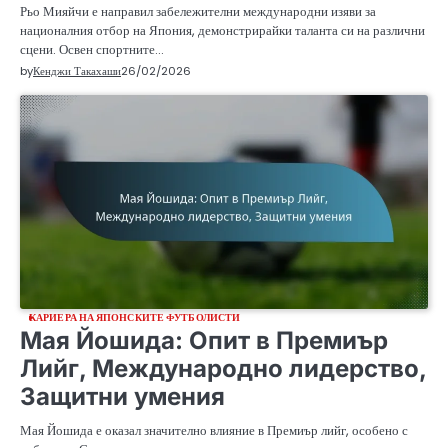
Рьо Мияйчи е направил забележителни международни изяви за
националния отбор на Япония, демонстрирайки таланта си на различни
сцени. Освен спортните…
by
Кенджи Такахаши
26/02/2026
КАРИЕРА НА ЯПОНСКИТЕ ФУТБОЛИСТИ
Мая Йошида: Опит в Премиър
Лийг, Международно лидерство,
Защитни умения
Мая Йошида е оказал значително влияние в Премиър лийг, особено с