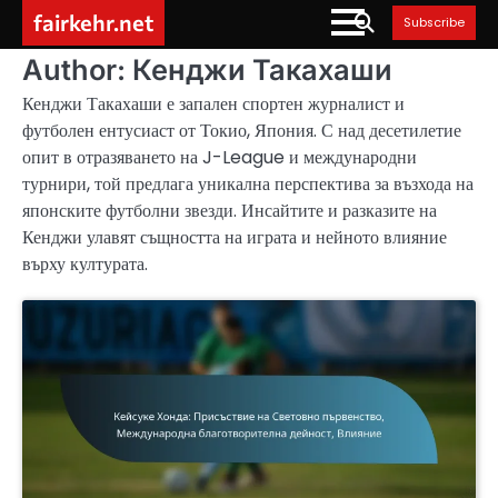
Skip
fairkehr.net
Subscribe
to
content
Author:
Кенджи Такахаши
Кенджи Такахаши е запален спортен журналист и
футболен ентусиаст от Токио, Япония. С над десетилетие
опит в отразяването на J-League и международни
турнири, той предлага уникална перспектива за възхода на
японските футболни звезди. Инсайтите и разказите на
Кенджи улавят същността на играта и нейното влияние
върху културата.