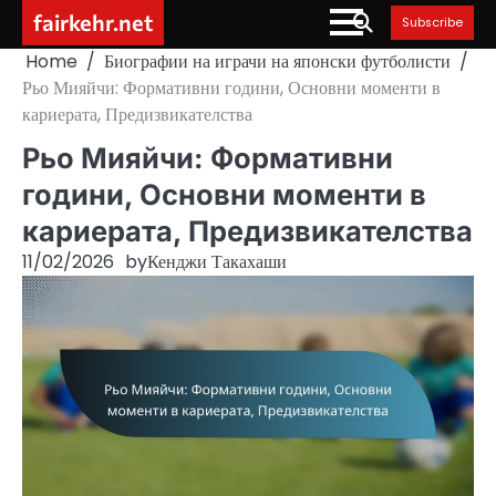
Skip
fairkehr.net
Subscribe
to
Home
Биографии на играчи на японски футболисти
content
Рьо Мияйчи: Формативни години, Основни моменти в
кариерата, Предизвикателства
Рьо Мияйчи: Формативни
години, Основни моменти в
кариерата, Предизвикателства
11/02/2026
by
Кенджи Такахаши