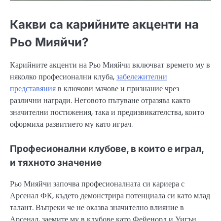
Какви са карийните акценти на
Рьо Мияйчи?
Карийните акценти на Рьо Мияйчи включват времето му в
няколко професионални клуба,
забележителни
представяния
в ключови мачове и признание чрез
различни награди. Неговото пътуване отразява както
значителни постижения, така и предизвикателства, които
оформиха развитието му като играч.
Професионални клубове, в които е играл,
и тяхното значение
Рьо Мияйчи започва професионалната си кариера с
Арсенал ФК, където демонстрира потенциала си като млад
талант. Въпреки че не оказва значително влияние в
Арсенал, заемите му в клубове като Фейенорд и Уигън