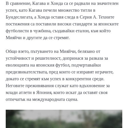
В сравнение, Кагава и Хонда са се радвали на значителен
успех, като Кагава печели множество титли в
Бундеслигата, а Хонда оставя следа в Серия А. Техните
постижения са поставили високи стандарти за японските
футболисти в чужбина, създавайки еталон, към който
Мияйчи и другите да се стремят.
Общо взето, пътуването на Мияйчи, белязано от
устойчивост и решителност, допринася за разказа за
еволюцията на японския футбол, подчертавайки
предизвикателствата, пред които се изправят играчите,
докато се стремят към успех в конкурентни среди.
Неговите преживявания служат като вдъхновение за
млади атлети в Япония, които искат да оставят своя
отпечатък на международната сцена.