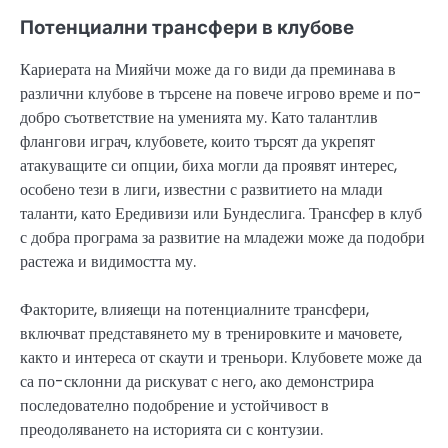
Потенциални трансфери в клубове
Кариерата на Мияйчи може да го види да преминава в
различни клубове в търсене на повече игрово време и по-
добро съответствие на уменията му. Като талантлив
флангови играч, клубовете, които търсят да укрепят
атакуващите си опции, биха могли да проявят интерес,
особено тези в лиги, известни с развитието на млади
таланти, като Ередивизи или Бундеслига. Трансфер в клуб
с добра програма за развитие на младежи може да подобри
растежа и видимостта му.
Факторите, влияещи на потенциалните трансфери,
включват представянето му в тренировките и мачовете,
както и интереса от скаути и треньори. Клубовете може да
са по-склонни да рискуват с него, ако демонстрира
последователно подобрение и устойчивост в
преодоляването на историята си с контузии.