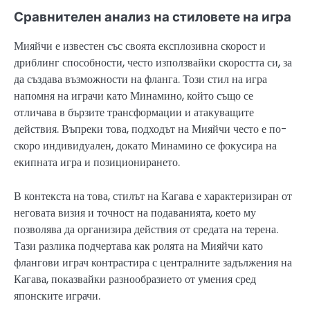
Сравнителен анализ на стиловете на игра
Мияйчи е известен със своята експлозивна скорост и
дриблинг способности, често използвайки скоростта си, за
да създава възможности на фланга. Този стил на игра
напомня на играчи като Минамино, който също се
отличава в бързите трансформации и атакуващите
действия. Въпреки това, подходът на Мияйчи често е по-
скоро индивидуален, докато Минамино се фокусира на
екипната игра и позиционирането.
В контекста на това, стилът на Кагава е характеризиран от
неговата визия и точност на подаванията, което му
позволява да организира действия от средата на терена.
Тази разлика подчертава как ролята на Мияйчи като
флангови играч контрастира с централните задължения на
Кагава, показвайки разнообразието от умения сред
японските играчи.