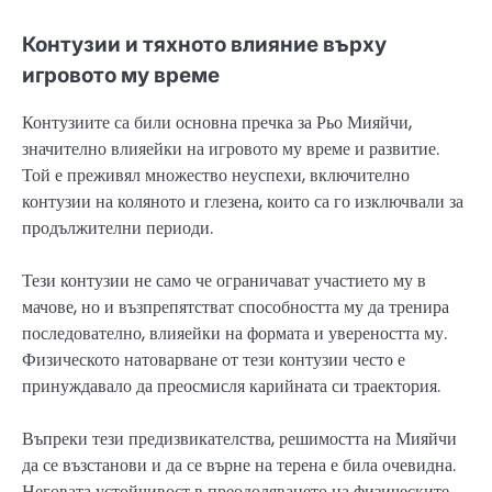
Контузии и тяхното влияние върху
игровото му време
Контузиите са били основна пречка за Рьо Мияйчи,
значително влияейки на игровото му време и развитие.
Той е преживял множество неуспехи, включително
контузии на коляното и глезена, които са го изключвали за
продължителни периоди.
Тези контузии не само че ограничават участието му в
мачове, но и възпрепятстват способността му да тренира
последователно, влияейки на формата и увереността му.
Физическото натоварване от тези контузии често е
принуждавало да преосмисля карийната си траектория.
Въпреки тези предизвикателства, решимостта на Мияйчи
да се възстанови и да се върне на терена е била очевидна.
Неговата устойчивост в преодоляването на физическите