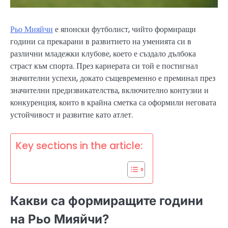
Рьо Мияйчи
е японски футболист, чийто формиращи
години са прекарани в развитието на уменията си в
различни младежки клубове, което е създало дълбока
страст към спорта. През кариерата си той е постигнал
значителни успехи, докато същевременно е преминал през
значителни предизвикателства, включително контузии и
конкуренция, които в крайна сметка са оформили неговата
устойчивост и развитие като атлет.
Key sections in the article:
Какви са формиращите години
на Рьо Мияйчи?