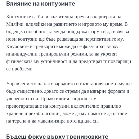
Влияние на контузиите
Контузиите са били значителна пречка в кариерата на
Мияйчи, влияейки на развитието и игровото му време. В
бъдеще, способността му да поддържа форма и да избягва
нови контузии ще бъде решаваща за перспективите му.
Клубовете и треньорите може да се фокусират върху
индивидуални тренировъчни режими, за да укрепят
физическата му устойчивост и да предотвратят повтарящи
се проблеми.
Управлението на натоварването и възстановяването му ще
бъде съществено, докато се стреми да възвърне формата и
увереността си. Проактивният подход към
предотвратяване на контузии, включително правилно
хранене и рехабилитация, може да му помогне да остане
на терена и да максимизира потенциала си.
Бъдещ фокус върху тренировките