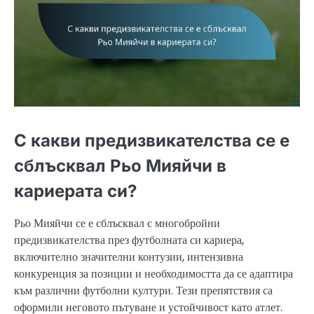
С какви предизвикателства се е
сблъсквал Рьо Мияйчи в
кариерата си?
Рьо Мияйчи се е сблъсквал с многобройни
предизвикателства през футболната си кариера,
включително значителни контузии, интензивна
конкуренция за позиции и необходимостта да се адаптира
към различни футболни култури. Тези препятствия са
оформили неговото пътуване и устойчивост като атлет.