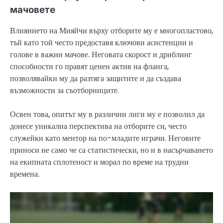
мачовете
Влиянието на Мияйчи върху отборите му е многопластово,
тъй като той често предоставя ключови асистенции и
голове в важни мачове. Неговата скорост и дриблинг
способности го правят ценен актив на фланга,
позволявайки му да разтяга защитите и да създава
възможности за съотборниците.
Освен това, опитът му в различни лиги му е позволил да
донесе уникална перспектива на отборите си, често
служейки като ментор на по-младите играчи. Неговите
приноси не само че са статистически, но и в насърчаването
на екипната сплотеност и морал по време на трудни
времена.