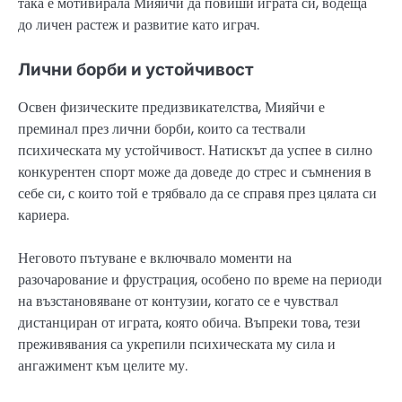
така е мотивирала Мияйчи да повиши играта си, водеща
до личен растеж и развитие като играч.
Лични борби и устойчивост
Освен физическите предизвикателства, Мияйчи е
преминал през лични борби, които са тествали
психическата му устойчивост. Натискът да успее в силно
конкурентен спорт може да доведе до стрес и съмнения в
себе си, с които той е трябвало да се справя през цялата си
кариера.
Неговото пътуване е включвало моменти на
разочарование и фрустрация, особено по време на периоди
на възстановяване от контузии, когато се е чувствал
дистанциран от играта, която обича. Въпреки това, тези
преживявания са укрепили психическата му сила и
ангажимент към целите му.