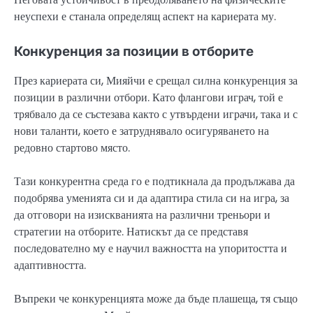
неуспехи е станала определящ аспект на кариерата му.
Конкуренция за позиции в отборите
През кариерата си, Мияйчи е срещал силна конкуренция за
позиции в различни отбори. Като флангови играч, той е
трябвало да се състезава както с утвърдени играчи, така и с
нови таланти, което е затруднявало осигуряването на
редовно стартово място.
Тази конкурентна среда го е подтикнала да продължава да
подобрява уменията си и да адаптира стила си на игра, за
да отговори на изискванията на различни треньори и
стратегии на отборите. Натискът да се представя
последователно му е научил важността на упоритостта и
адаптивността.
Въпреки че конкуренцията може да бъде плашеща, тя също