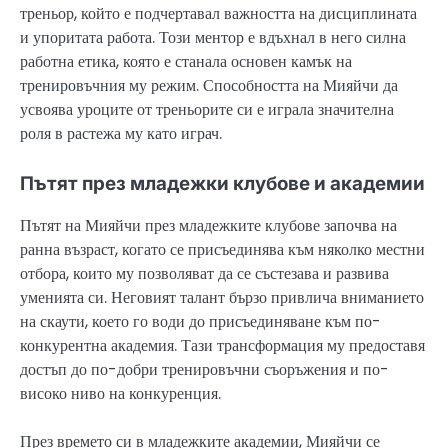
треньор, който е подчертавал важността на дисциплината
и упоритата работа. Този ментор е вдъхнал в него силна
работна етика, която е станала основен камък на
тренировъчния му режим. Способността на Мияйчи да
усвоява уроците от треньорите си е играла значителна
роля в растежа му като играч.
Пътят през младежки клубове и академии
Пътят на Мияйчи през младежките клубове започва на
ранна възраст, когато се присъединява към няколко местни
отбора, които му позволяват да се състезава и развива
уменията си. Неговият талант бързо привлича вниманието
на скаути, което го води до присъединяване към по-
конкурентна академия. Тази трансформация му предоставя
достъп до по-добри тренировъчни съоръжения и по-
високо ниво на конкуренция.
През времето си в младежките академии, Мияйчи се