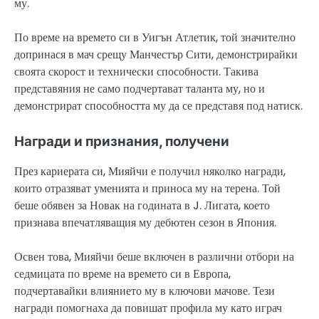
му.
По време на времето си в Уигън Атлетик, той значително
допринася в мач срещу Манчестър Сити, демонстрирайки
своята скорост и технически способности. Такива
представяния не само подчертават таланта му, но и
демонстрират способността му да се представя под натиск.
Награди и признания, получени
През кариерата си, Мияйчи е получил няколко награди,
които отразяват уменията и приноса му на терена. Той
беше обявен за Новак на годината в J. Лигата, което
признава впечатляващия му дебютен сезон в Япония.
Освен това, Мияйчи беше включен в различни отбори на
седмицата по време на времето си в Европа,
подчертавайки влиянието му в ключови мачове. Тези
награди помогнаха да повишат профила му като играч