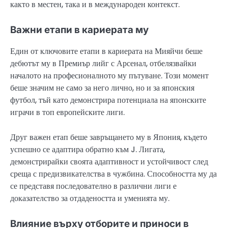
както в местен, така и в международен контекст.
Важни етапи в кариерата му
Един от ключовите етапи в кариерата на Мияйчи беше
дебютът му в Премиър лийг с Арсенал, отбелязвайки
началото на професионалното му пътуване. Този момент
беше значим не само за него лично, но и за японския
футбол, тъй като демонстрира потенциала на японските
играчи в топ европейските лиги.
Друг важен етап беше завръщането му в Япония, където
успешно се адаптира обратно към J. Лигата,
демонстрирайки своята адаптивност и устойчивост след
среща с предизвикателства в чужбина. Способността му да
се представя последователно в различни лиги е
доказателство за отдадеността и уменията му.
Влияние върху отборите и приноси в