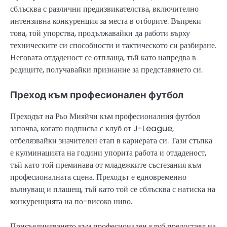
сблъсква с различни предизвикателства, включително
интензивна конкуренция за места в отборите. Въпреки
това, той упорства, продължавайки да работи върху
техническите си способности и тактическото си разбиране.
Неговата отдаденост се отплаща, тъй като напредва в
редиците, получавайки признание за представянето си.
Преход към професионален футбол
Преходът на Рьо Мияйчи към професионалния футбол
започва, когато подписва с клуб от J-League,
отбелязвайки значителен етап в кариерата си. Тази стъпка
е кулминацията на години упорита работа и отдаденост,
тъй като той преминава от младежките състезания към
професионалната сцена. Преходът е едновременно
вълнуващ и плашещ, тъй като той се сблъсква с натиска на
конкуренцията на по-високо ниво.
Присъединяването към професионален клуб предоставя на