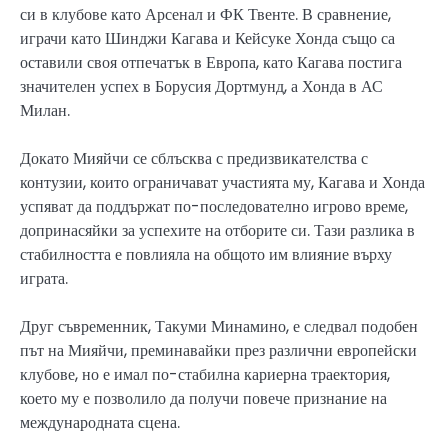
си в клубове като Арсенал и ФК Твенте. В сравнение,
играчи като Шинджи Кагава и Кейсуке Хонда също са
оставили своя отпечатък в Европа, като Кагава постига
значителен успех в Борусия Дортмунд, а Хонда в АС
Милан.
Докато Мияйчи се сблъсква с предизвикателства с
контузии, които ограничават участията му, Кагава и Хонда
успяват да поддържат по-последователно игрово време,
допринасяйки за успехите на отборите си. Тази разлика в
стабилността е повлияла на общото им влияние върху
играта.
Друг съвременник, Такуми Минамино, е следвал подобен
път на Мияйчи, преминавайки през различни европейски
клубове, но е имал по-стабилна кариерна траектория,
което му е позволило да получи повече признание на
международната сцена.