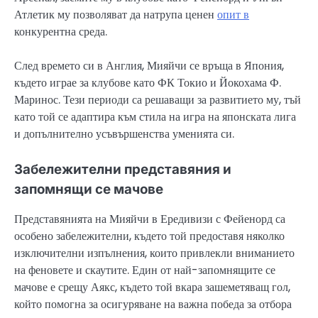
Атлетик му позволяват да натрупа ценен
опит в
конкурентна среда.
След времето си в Англия, Мияйчи се връща в Япония,
където играе за клубове като ФК Токио и Йокохама Ф.
Маринос. Тези периоди са решаващи за развитието му, тъй
като той се адаптира към стила на игра на японската лига
и допълнително усъвършенства уменията си.
Забележителни представяния и
запомнящи се мачове
Представянията на Мияйчи в Ередивизи с Фейенорд са
особено забележителни, където той предоставя няколко
изключителни изпълнения, които привлекли вниманието
на феновете и скаутите. Един от най-запомнящите се
мачове е срещу Аякс, където той вкара зашеметяващ гол,
който помогна за осигуряване на важна победа за отбора