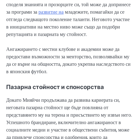
споделя знанията и прозорците си, той може да допринесе
за програми за
развитие на
младежите, помагайки да се
отгледа следващото поколение таланти. Неговото участие
в инициативи на местно ниво може също да подобри
репутацията и пазарната му стойност.
Ангажирането с местни клубове и академии може да
предостави възможности за менторство, позволявайки му
да се върне на общността, докато укрепва наследството си
в японския футбол.
Пазарна стойност и спонсорства
Докато Мияйчи продължава да развива кариерата си,
неговата пазарна стойност ще бъде повлияна от
представянето му на терена и присъствието му извън него.
Успешното брандиране, включително ангажираност в
социалните медии и участие в обществени събития, може
да привлече спонсорства и одобрения, които да