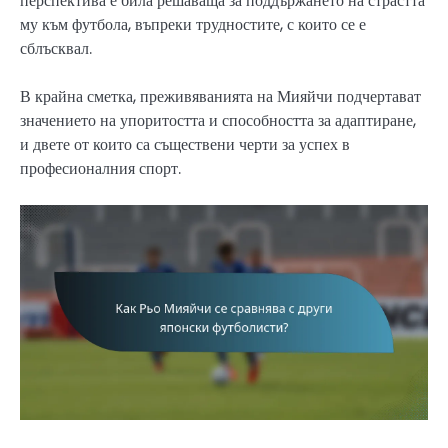
перспектива е била решаваща за поддържането на страстта
му към футбола, въпреки трудностите, с които се е
сблъсквал.
В крайна сметка, преживяванията на Мияйчи подчертават
значението на упоритостта и способността за адаптиране,
и двете от които са съществени черти за успех в
професионалния спорт.