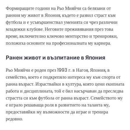
Формиращите години на Рьо Мияйчи са белязани от
ранния му живот в Япония, където е развил страст към
футбола и е усъвършенствал уменията си чрез различни
младежки клубове. Неговите преживявания през това
време, включително ключово менторство и тренировки,
положиха основите на професионалната му кариера.
Ранен живот и възпитание в Япония
Рьо Мияйчи е роден през 1993 г. в Нагоя, Япония, в
семейство, което е подкрепяло интереса му към спорта от
ранна възраст. Израствайки в култура, която цени екипната
работа и дисциплината, той е бил насърчаван да преследва
страстта си към футбола от ранна възраст. Семейството му
е играло решаваща роля в развитието на таланта му,
предоставяйки му възможности да играе и тренира
редовно.