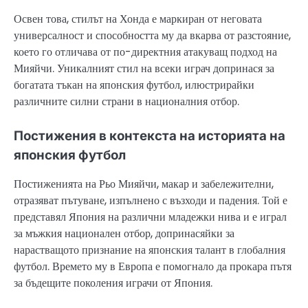
Освен това, стилът на Хонда е маркиран от неговата
универсалност и способността му да вкарва от разстояние,
което го отличава от по-директния атакуващ подход на
Мияйчи. Уникалният стил на всеки играч допринася за
богатата тъкан на японския футбол, илюстрирайки
различните силни страни в националния отбор.
Постижения в контекста на историята на
японския футбол
Постиженията на Рьо Мияйчи, макар и забележителни,
отразяват пътуване, изпълнено с възходи и падения. Той е
представял Япония на различни младежки нива и е играл
за мъжкия национален отбор, допринасяйки за
нарастващото признание на японския талант в глобалния
футбол. Времето му в Европа е помогнало да прокара пътя
за бъдещите поколения играчи от Япония.