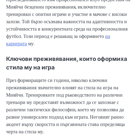
Мияйчи безценни преживявания, включително
тренировки с опитни играчи и участие в мачове с високи
залози. Той бързо осъзнава важността на адаптивността и
устойчивостта в конкурентната среда на професионалния
футбол. Този период е решаващ за оформянето
на
кариерата
му.
Ключови преживявания, които оформиха
стила му на игра
През формиращите си години, няколко ключови
преживявания значително влияят на стила на игра на
Мияйчи. Тренировките под ръководството на различни
треньори му предоставят възможност да се запознае с
различни тактически философии, което му позволява да
развие универсален подход към играта. Неговият ранно
акцент върху скоростта и пъргавината става определяща
черта на стила му.