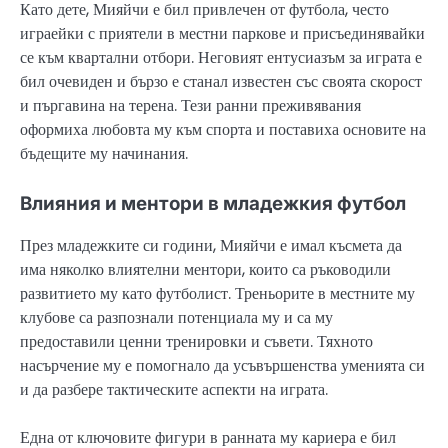
Като дете, Мияйчи е бил привлечен от футбола, често
играейки с приятели в местни паркове и присъединявайки
се към квартални отбори. Неговият ентусиазъм за играта е
бил очевиден и бързо е станал известен със своята скорост
и пъргавина на терена. Тези ранни преживявания
оформиха любовта му към спорта и поставиха основите на
бъдещите му начинания.
Влияния и ментори в младежкия футбол
През младежките си години, Мияйчи е имал късмета да
има няколко влиятелни ментори, които са ръководили
развитието му като футболист. Треньорите в местните му
клубове са разпознали потенциала му и са му
предоставили ценни тренировки и съвети. Тяхното
насърчение му е помогнало да усъвършенства уменията си
и да разбере тактическите аспекти на играта.
Една от ключовите фигури в ранната му кариера е бил