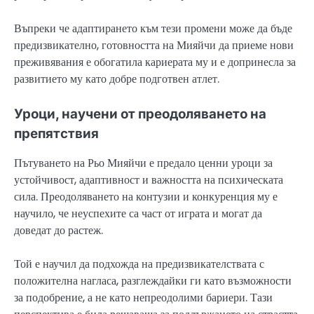
Въпреки че адаптирането към тези промени може да бъде
предизвикателно, готовността на Мияйчи да приеме нови
преживявания е обогатила кариерата му и е допринесла за
развитието му като добре подготвен атлет.
Уроци, научени от преодоляването на
препятствия
Пътуването на Рьо Мияйчи е предало ценни уроци за
устойчивост, адаптивност и важността на психическата
сила. Преодоляването на контузии и конкуренция му е
научило, че неуспехите са част от играта и могат да
доведат до растеж.
Той е научил да подхожда на предизвикателствата с
положителна нагласа, разглеждайки ги като възможности
за подобрение, а не като непреодолими бариери. Тази