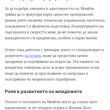
За да подобри уменията и адаптивността си, Мияйчи
трябва да се фокусира върху цялостен тренировъчен
режим, който включва технически упражнения, тактическа
осведоменост и физическа подготовка. Подчертаването на
пъргавината и скоростта може да му помогне да запази
конкурентното си предимство, особено в бързи мачове.
Освен това, работата с треньори, които се специализират в
развитието
на играчи
, може да предостави ценни
прозрения за подобряване на играта му. Поставянето на
конкретни, измерими цели за всяка тренировъчна сесия
може да помогне за проследяване на напредъка и
осигуряване на непрекъснато подобрение.
Роля в развитието на младежите
Опитът и пътуването на Мияйчи могат да служат като
вдъхновение за по-младите играчи в Япония. Като