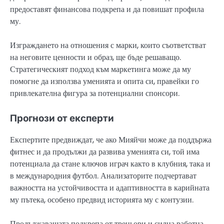
предоставят финансова подкрепа и да повишат профила
му.
Изграждането на отношения с марки, които съответстват
на неговите ценности и образ, ще бъде решаващо.
Стратегическият подход към маркетинга може да му
помогне да използва уменията и опита си, правейки го
привлекателна фигура за потенциални спонсори.
Прогнози от експерти
Експертите предвиждат, че ако Мияйчи може да поддържа
фитнес и да продължи да развива уменията си, той има
потенциала да стане ключов играч както в клубния, така и
в международния футбол. Анализаторите подчертават
важността на устойчивостта и адаптивността в карийната
му пътека, особено предвид историята му с контузии.
Продължаващата подкрепа от треньори и силна работна