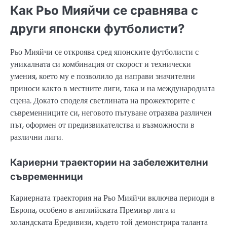
Как Рьо Мияйчи се сравнява с
други японски футболисти?
Рьо Мияйчи се откроява сред японските футболисти с
уникалната си комбинация от скорост и технически
умения, което му е позволило да направи значителни
приноси както в местните лиги, така и на международната
сцена. Докато споделя светлината на прожекторите с
съвременниците си, неговото пътуване отразява различен
път, оформен от предизвикателства и възможности в
различни лиги.
Кариерни траектории на забележителни
съвременници
Кариерната траектория на Рьо Мияйчи включва периоди в
Европа, особено в английската Премиър лига и
холандската Ередивизи, където той демонстрира таланта