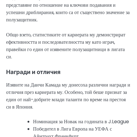
представяне по отношение на ключови подавания и
успешни дриблирания, които са от съществено значение за
полузащитник.
Общо взето, статистиките от кариерата му демонстрират
ефективността и последователността му като играч,
правейки го един от изявените полузащитници в лигата
си.
Награди и отличия
Изявите на Даичи Камада му донесоха различни награди и
отличия през кариерата му. Особено, той беше признат за
един от най-добрите млади таланти по време на престоя
си в Япония.
Номинация за Новак на годината в J.League
Победител в Лига Европа на УЕФА с
Айнтрахт Франкфурт