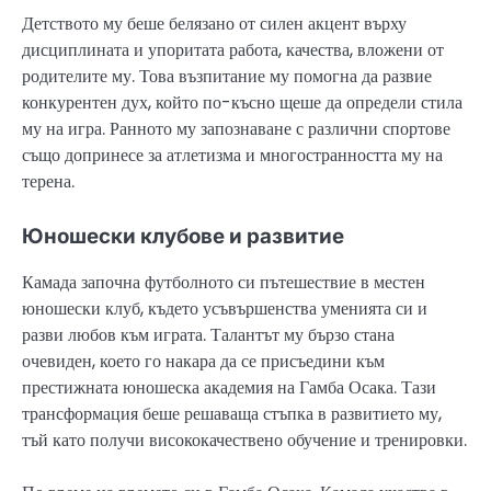
Детството му беше белязано от силен акцент върху
дисциплината и упоритата работа, качества, вложени от
родителите му. Това възпитание му помогна да развие
конкурентен дух, който по-късно щеше да определи стила
му на игра. Ранното му запознаване с различни спортове
също допринесе за атлетизма и многостранността му на
терена.
Юношески клубове и развитие
Камада започна футболното си пътешествие в местен
юношески клуб, където усъвършенства уменията си и
разви любов към играта. Талантът му бързо стана
очевиден, което го накара да се присъедини към
престижната юношеска академия на Гамба Осака. Тази
трансформация беше решаваща стъпка в развитието му,
тъй като получи висококачествено обучение и тренировки.