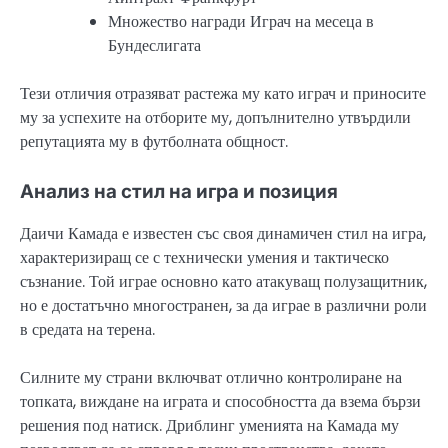
Множество награди Играч на месеца в
Бундеслигата
Тези отличия отразяват растежа му като играч и приносите
му за успехите на отборите му, допълнително утвърдили
репутацията му в футболната общност.
Анализ на стил на игра и позиция
Даичи Камада е известен със своя динамичен стил на игра,
характеризиращ се с технически умения и тактическо
съзнание. Той играе основно като атакуващ полузащитник,
но е достатъчно многостранен, за да играе в различни роли
в средата на терена.
Силните му страни включват отлично контролиране на
топката, виждане на играта и способността да взема бързи
решения под натиск. Дриблинг уменията на Камада му