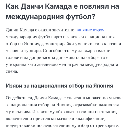
Как Даичи Камада е повлиял на
международния футбол?
Даичи Камада е оказал значително
влияние върху
международния футбол чрез изявите си с националния
отбор на Япония, демонстрирайки уменията си в ключови
мачове и турнири. Способността му да вкарва важни
голове и да допринася за динамиката на отбора го е
утвърдила като жизненоважен играч на международната
сцена.
Изяви за националния отбор на Япония
От дебюта си, Даичи Камада е спечелил множество мачове
за националния отбор на Япония, отразявайки важността
му в състава. Изявите му обхващат различни състезания,
включително приятелски мачове и квалификации,
подчертавайки последователния му избор от треньорите.