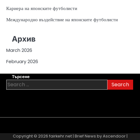
Кариера на японските футболисти
Международно въздействие на японските футболисти
Архив
March 2026
February 2026
Търсене
Search
for:
About
Contact
Cookie
Privacy
Sitemap
Terms
Us
Us
Policy
Policy
and
Copyright © 2026
fairkehr.net
| Brief News by
Ascendoor
|
Conditions