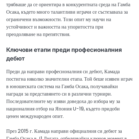
трябваше да се ориентира в конкурентната среда на Гамба
Осака, където много талантливи играчи се състезаваха за
ограничени възможности. Този опит му научи на
устойчивост и важността на упоритостта при
преодоляване на препятствия.
Ключови етапи преди професионалния
дебют
Преди да направи професионалния си дебют, Камада
постигна няколко значителни етапа. Той беше изявен играч
в юношеската система на Гамба Осака, получавайки
награди за представянето си в различни турнири.
Последователните му изяви доведоха до избора му за
националния отбор на Япония U-19, където придоби
ценен международен опит.
През 2015 г. Камада направи официалния си дебют за
Гамба Осака в J1 Лигата, отбелязвайки ключов момент в