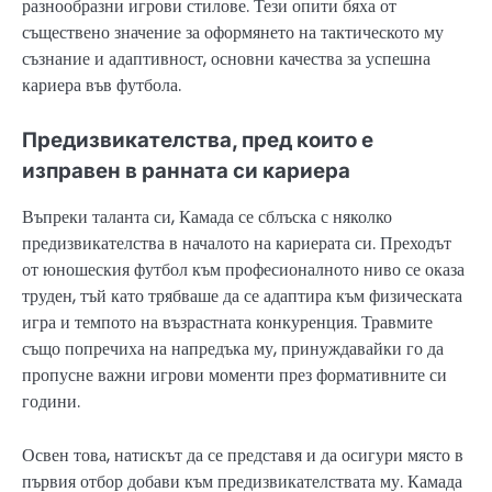
разнообразни игрови стилове. Тези опити бяха от
съществено значение за оформянето на тактическото му
съзнание и адаптивност, основни качества за успешна
кариера във футбола.
Предизвикателства, пред които е
изправен в ранната си кариера
Въпреки таланта си, Камада се сблъска с няколко
предизвикателства в началото на кариерата си. Преходът
от юношеския футбол към професионалното ниво се оказа
труден, тъй като трябваше да се адаптира към физическата
игра и темпото на възрастната конкуренция. Травмите
също попречиха на напредъка му, принуждавайки го да
пропусне важни игрови моменти през формативните си
години.
Освен това, натискът да се представя и да осигури място в
първия отбор добави към предизвикателствата му. Камада