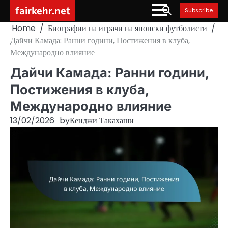
Skip
fairkehr.net
Subscribe
to
Home
Биографии на играчи на японски футболисти
content
Дайчи Камада: Ранни години, Постижения в клуба,
Международно влияние
Дайчи Камада: Ранни години,
Постижения в клуба,
Международно влияние
13/02/2026
by
Кенджи Такахаши