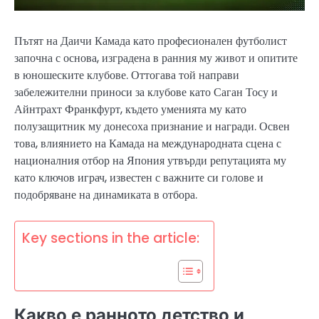
Пътят на Даичи Камада като професионален футболист
започна с основа, изградена в ранния му живот и опитите
в юношеските клубове. Оттогава той направи
забележителни приноси за клубове като Саган Тосу и
Айнтрахт Франкфурт, където уменията му като
полузащитник му донесоха признание и награди. Освен
това, влиянието на Камада на международната сцена с
националния отбор на Япония утвърди репутацията му
като ключов играч, известен с важните си голове и
подобряване на динамиката в отбора.
Key sections in the article:
Какво е ранното детство и