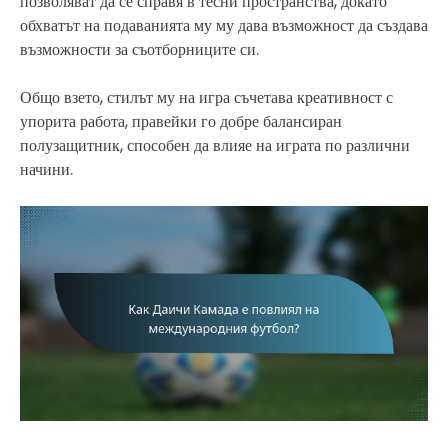
позволяват да се справя в тесни пространства, докато
обхватът на подаванията му му дава възможност да създава
възможности за съотборниците си.
Общо взето, стилът му на игра съчетава креативност с
упорита работа, правейки го добре балансиран
полузащитник, способен да влияе на играта по различни
начини.