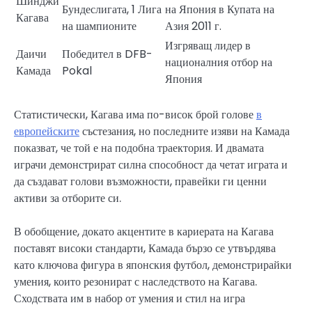
Шинджи
Бундеслигата, 1 Лига
на Япония в Купата на
Кагава
на шампионите
Азия 2011 г.
Изгряващ лидер в
Даичи
Победител в DFB-
националния отбор на
Камада
Pokal
Япония
Статистически, Кагава има по-висок брой голове
в
европейските
състезания, но последните изяви на Камада
показват, че той е на подобна траектория. И двамата
играчи демонстрират силна способност да четат играта и
да създават голови възможности, правейки ги ценни
активи за отборите си.
В обобщение, докато акцентите в кариерата на Кагава
поставят високи стандарти, Камада бързо се утвърдява
като ключова фигура в японския футбол, демонстрирайки
умения, които резонират с наследството на Кагава.
Сходствата им в набор от умения и стил на игра