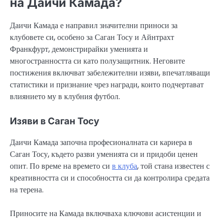
на Даичи Камада?
Даичи Камада е направил значителни приноси за
клубовете си, особено за Саган Тосу и Айнтрахт
Франкфурт, демонстрирайки уменията и
многостранността си като полузащитник. Неговите
постижения включват забележителни изяви, впечатляващи
статистики и признание чрез награди, които подчертават
влиянието му в клубния футбол.
Изяви в Саган Тосу
Даичи Камада започна професионалната си кариера в
Саган Тосу, където разви уменията си и придоби ценен
опит. По време на времето си
в клуба
, той стана известен с
креативността си и способността си да контролира средата
на терена.
Приносите на Камада включваха ключови асистенции и