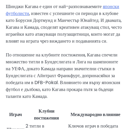
Шинджи Кагава е един от най-разпознаваемите
японски
футболисти
, известен с успешните си периоди в клубове
като Борусия Дортмунд и Манчестър Юнайтед. И двамата,
Кагава и Камада, споделят креативен атакуващ стил, често
играейки като атакуващи полузащитници, които могат да
влияят на играта чрез виждането и подаванията си.
По отношение на клубните постижения, Кагава спечели
множество титли в Бундеслигата и Лига на шампионите
на УЕФА, докато Камада направи значителни стъпки в
Бундеслигата с Айнтрахт Франкфурт, допринасяйки за
победата им в DFB-Pokal. Влиянието им върху японския
футбол е дълбоко, като Кагава прокара пътя за бъдещи
таланти като Камада.
Клубни
Играч
Международно влияние
постижения
2 титли в
Ключов играч в победата