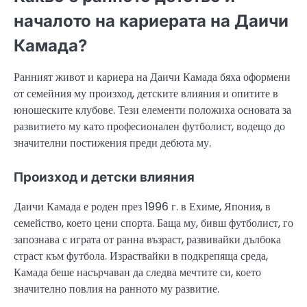
началото на кариерата на Даичи
Камада?
Ранният живот и кариера на Даичи Камада бяха оформени
от семейния му произход, детските влияния и опитите в
юношеските клубове. Тези елементи положиха основата за
развитието му като професионален футболист, водещо до
значителни постижения преди дебюта му.
Произход и детски влияния
Даичи Камада е роден през 1996 г. в Ехиме, Япония, в
семейство, което цени спорта. Баща му, бивш футболист, го
запознава с играта от ранна възраст, развивайки дълбока
страст към футбола. Израствайки в подкрепяща среда,
Камада беше насърчаван да следва мечтите си, което
значително повлия на ранното му развитие.