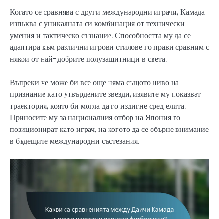
Когато се сравнява с други международни играчи, Камада
изпъква с уникалната си комбинация от технически
умения и тактическо съзнание. Способността му да се
адаптира към различни игрови стилове го прави сравним с
някои от най-добрите полузащитници в света.
Въпреки че може би все още няма същото ниво на
признание като утвърдените звезди, изявите му показват
траектория, която би могла да го издигне сред елита.
Приносите му за националния отбор на Япония го
позиционират като играч, на когото да се обърне внимание
в бъдещите международни състезания.