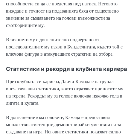
способността си да се представя под натиск. Неговото
виждане и точност на подаванията бяха от съществено
значение за създаването на голови възможности за
съотборниците му.
Влиянието му е допълнително подчертано от
последователните му изяви в Бундеслигата, където той е
ключова фигура в атакуващите стратегии на отбора.
Статистики и рекорди в клубната кариера
През клубната си кариера, Даичи Камада е натрупал
впечатляващи статистики, които отразяват приносите му
на терена. Рекордът му за голове включва няколко гола в
лигата и купата.
В допълнение към головете, Камада е предоставил
множество асистенции, демонстрирайки уменията си за
създаване на игра. Неговите статистики показват силно