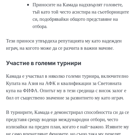
Приносите на Камада надхвърлят головете,
тъй като той често асистира на съотборниците
си, подобрявайки общото представяне на
отбора.
Тези приноси утвърдиха репутацията му като надежден
играч, на когото може да се разчита в важни мачове.
Участие в големи турнири
Камада е участвал в няколко големи турнира, включително
Купата на Азия на АФК и квалификации за Световната
купа на ФИФА. Опитът му в тези средища с висок залог е
бил от съществено значение за развитието му като играч.
В турнирите, Камада е демонстрирал способността си да се
представя срещу водещи международни отбори, често
излизайки на преден план, когато е най-важно. Изявите му
не само впечатляват феновете, но също така му печелят