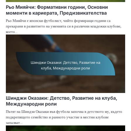
Рьо Мияйчи: Формативни години, Основни
моменти в кариерата, Предизвикателства
Рьо Мияйчи е японски футболист, чийто формиращи години са
прекарани в развитието на уменията си в различни младежки клубове,
което…
Шинджи Оказаки: Детство, Развитие на клуба,
Международни роли
Пътят на Шиндзи Оказаки във футбола започва в детството му, където
подкрепящото семейство и ранното участие в местни клубове
запалват…