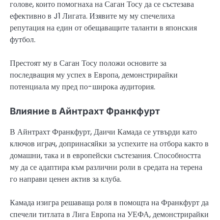
голове, които помогнаха на Саган Тосу да се състезава
ефективно в J1 Лигата. Изявите му му спечелиха
репутация на един от обещаващите таланти в японския
футбол.
Престоят му в Саган Тосу положи основите за
последващия му успех в Европа, демонстрирайки
потенциала му пред по-широка аудитория.
Влияние в Айнтрахт Франкфурт
В Айнтрахт Франкфурт, Даичи Камада се утвърди като
ключов играч, допринасяйки за успехите на отбора както в
домашни, така и в европейски състезания. Способността
му да се адаптира към различни роли в средата на терена
го направи ценен актив за клуба.
Камада изигра решаваща роля в помощта на Франкфурт да
спечели титлата в Лига Европа на УЕФА, демонстрирайки