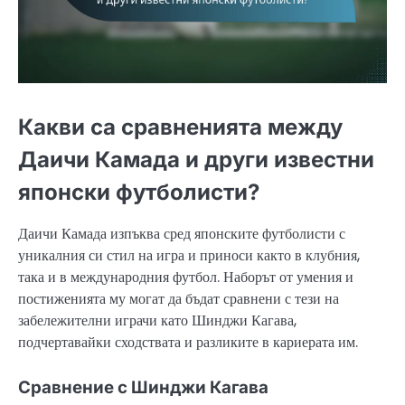
Какви са сравненията между
Даичи Камада и други известни
японски футболисти?
Даичи Камада изпъква сред японските футболисти с
уникалния си стил на игра и приноси както в клубния,
така и в международния футбол. Наборът от умения и
постиженията му могат да бъдат сравнени с тези на
забележителни играчи като Шинджи Кагава,
подчертавайки сходствата и разликите в кариерата им.
Сравнение с Шинджи Кагава