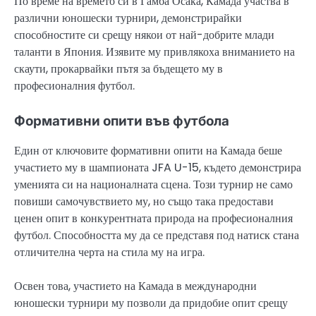
По време на времето си в Гамба Осака, Камада участва в
различни юношески турнири, демонстрирайки
способностите си срещу някои от най-добрите млади
таланти в Япония. Изявите му привлякоха вниманието на
скаути, прокарвайки пътя за бъдещето му в
професионалния футбол.
Формативни опити във футбола
Един от ключовите формативни опити на Камада беше
участието му в шампионата JFA U-15, където демонстрира
уменията си на националната сцена. Този турнир не само
повиши самочувствието му, но също така предостави
ценен опит в конкурентната природа на професионалния
футбол. Способността му да се представя под натиск стана
отличителна черта на стила му на игра.
Освен това, участието на Камада в международни
юношески турнири му позволи да придобие опит срещу