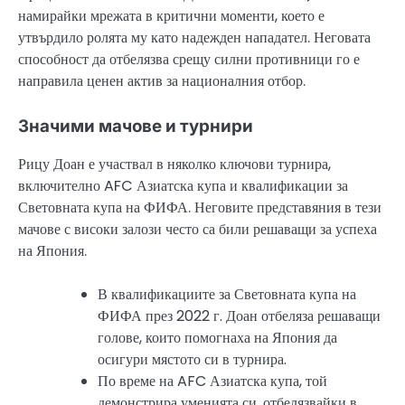
намирайки мрежата в критични моменти, което е
утвърдило ролята му като надежден нападател. Неговата
способност да отбелязва срещу силни противници го е
направила ценен актив за националния отбор.
Значими мачове и турнири
Рицу Доан е участвал в няколко ключови турнира,
включително AFC Азиатска купа и квалификации за
Световната купа на ФИФА. Неговите представяния в тези
мачове с високи залози често са били решаващи за успеха
на Япония.
В квалификациите за Световната купа на
ФИФА през 2022 г. Доан отбеляза решаващи
голове, които помогнаха на Япония да
осигури мястото си в турнира.
По време на AFC Азиатска купа, той
демонстрира уменията си, отбелязвайки в