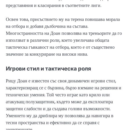
представяния и класирания в съответните лиги.
Освен това, присъствието му на терена повишава морала
на отбора и добавя дълбочина на състава.
Многостранността на Доан позволява на треньорите да го
използват в различни роли, което увеличава общата
тактическа гъвкавост на отбора, което е от съществено
значение за конкуриране на високи нива.
Игрови стил и тактическа роля
Рицу Доан е известен със своя динамичен игрови стил,
характеризиращ се с бързина, бързо вземане на решения и
технически умения. Той често играе като крило или
атакуващ полузащитник, където може да експлоатира
защитни слабости и да създава голови възможности.
Умението му да дриблира му позволява да навигира в
тесни пространства и ефективно да се справя с
защитниците.