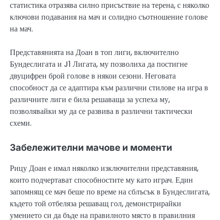
статистика отразява силно присъствие на терена, с няколко
ключови подавания на мач и солидно съотношение голове
на мач.
Представянията на Доан в топ лиги, включително
Бундеслигата и J1 Лигата, му позволиха да постигне
двуцифрен брой голове в някои сезони. Неговата
способност да се адаптира към различни стилове на игра в
различните лиги е била решаваща за успеха му,
позволявайки му да се развива в различни тактически
схеми.
Забележителни мачове и моменти
Рицу Доан е имал няколко изключителни представяния,
които подчертават способностите му като играч. Един
запомнящ се мач беше по време на сблъсък в Бундеслигата,
където той отбеляза решаващ гол, демонстрирайки
умението си да бъде на правилното място в правилния