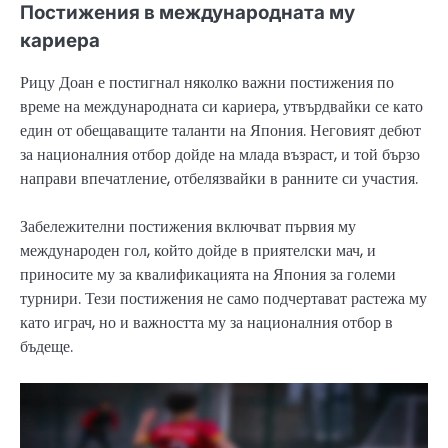
Постижения в международната му
кариера
Рицу Доан е постигнал няколко важни постижения по
време на международната си кариера, утвърдвайки се като
един от обещаващите таланти на Япония. Неговият дебют
за националния отбор дойде на млада възраст, и той бързо
направи впечатление, отбелязвайки в ранните си участия.
Забележителни постижения включват първия му
международен гол, който дойде в приятелски мач, и
приносите му за квалификацията на Япония за големи
турнири. Тези постижения не само подчертават растежа му
като играч, но и важността му за националния отбор в
бъдеще.