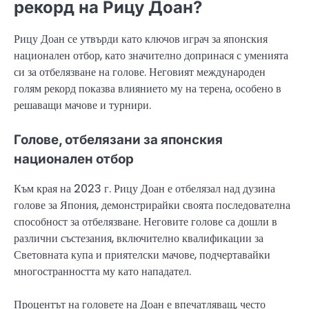
рекорд на Рицу Доан?
Рицу Доан се утвърди като ключов играч за японския
национален отбор, като значително допринася с уменията
си за отбелязване на голове. Неговият международен
голям рекорд показва влиянието му на терена, особено в
решаващи мачове и турнири.
Голове, отбелязани за японския
национален отбор
Към края на 2023 г. Рицу Доан е отбелязал над дузина
голове за Япония, демонстрирайки своята последователна
способност за отбелязване. Неговите голове са дошли в
различни състезания, включително квалификации за
Световната купа и приятелски мачове, подчертавайки
многостранността му като нападател.
Процентът на головете на Доан е впечатляващ, често