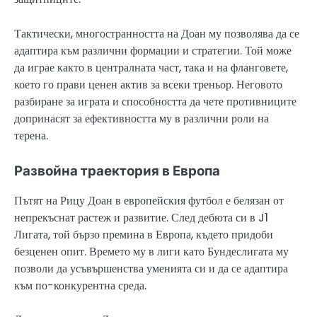
Тактически, многостранността на Доан му позволява да се
адаптира към различни формации и стратегии. Той може
да играе както в централната част, така и на фланговете,
което го прави ценен актив за всеки треньор. Неговото
разбиране за играта и способността да чете противниците
допринасят за ефективността му в различни роли на
терена.
Развойна траектория в Европа
Пътят на Рицу Доан в европейския футбол е белязан от
непрекъснат растеж и развитие. След дебюта си в J1
Лигата, той бързо премина в Европа, където придоби
безценен опит. Времето му в лиги като Бундеслигата му
позволи да усъвършенства уменията си и да се адаптира
към по-конкурентна среда.