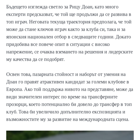
Бъдещето изглежда светло за Рицу Доан, като много
експерти предсказват, че той ще продължи да се развива в
топ играч. Неговата текуща траектория предполага, че той
може да стане ключов играч както за клуба си, така и за
японския национален отбор в следващите години. Докато
придобива все повече опит в ситуации с високо
напрежение, се очаква вземането на решения и лидерските
му качества да се подобрят.
Освен това, пазарната стойност и наборът от умения на
Доан го правят атрактивен кандидат за големи клубове в
Европа. Ако той поддържа нивото на представяне, може да
види значителен интерес по време на трансферните
прозорци, което потенциално би довело до трансфер в топ
клуб. Това би увеличило допълнително експозицията и
възможностите му за развитие на международната сцена.