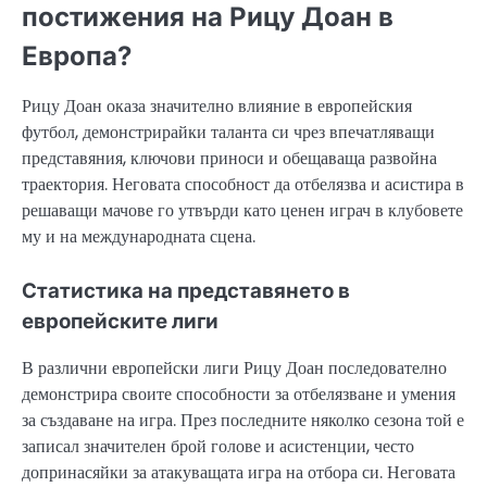
постижения на Рицу Доан в
Европа?
Рицу Доан оказа значително влияние в европейския
футбол, демонстрирайки таланта си чрез впечатляващи
представяния, ключови приноси и обещаваща развойна
траектория. Неговата способност да отбелязва и асистира в
решаващи мачове го утвърди като ценен играч в клубовете
му и на международната сцена.
Статистика на представянето в
европейските лиги
В различни европейски лиги Рицу Доан последователно
демонстрира своите способности за отбелязване и умения
за създаване на игра. През последните няколко сезона той е
записал значителен брой голове и асистенции, често
допринасяйки за атакуващата игра на отбора си. Неговата