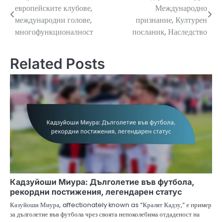
европейските клубове,
Международно
navigation
международни голове,
признание, Културен
многофункционалност
посланик, Наследство
Related Posts
Кадзуйоши Миура: Дълголетие във футбола,
рекордни постижения, легендарен статус
Казуйоши Миура, affectionately known as “Кралят Кадзу,” е пример
за дълголетие във футбола чрез своята непоколебима отдаденост на