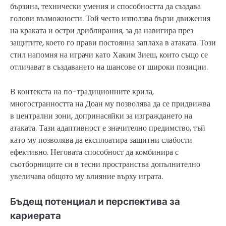
бързина, технически умения и способността да създава
голови възможности. Той често използва бързи движения
на краката и остри дриблирания, за да навигира през
защитите, което го прави постоянна заплаха в атаката. Този
стил напомня на играчи като Хаким Зиеш, които също се
отличават в създаването на шансове от широки позиции.
В контекста на по-традиционните крила,
многостранността на Доан му позволява да се придвижва
в централни зони, допринасяйки за изграждането на
атаката. Тази адаптивност е значително предимство, тъй
като му позволява да експлоатира защитни слабости
ефективно. Неговата способност да комбинира с
съотборниците си в тесни пространства допълнително
увеличава общото му влияние върху играта.
Бъдещ потенциал и перспектива за
кариерата