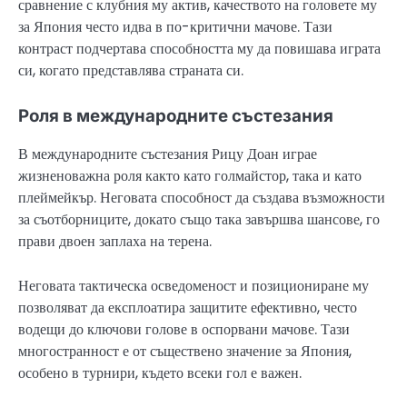
сравнение с клубния му актив, качеството на головете му
за Япония често идва в по-критични мачове. Тази
контраст подчертава способността му да повишава играта
си, когато представлява страната си.
Роля в международните състезания
В международните състезания Рицу Доан играе
жизненоважна роля както като голмайстор, така и като
плеймейкър. Неговата способност да създава възможности
за съотборниците, докато също така завършва шансове, го
прави двоен заплаха на терена.
Неговата тактическа осведоменост и позициониране му
позволяват да експлоатира защитите ефективно, често
водещи до ключови голове в оспорвани мачове. Тази
многостранност е от съществено значение за Япония,
особено в турнири, където всеки гол е важен.