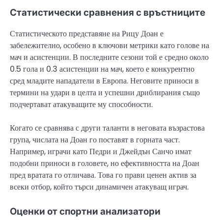
Статистически сравнения с връстниците
Статистическото представяне на Рицу Доан е
забележително, особено в ключови метрики като голове на
мач и асистенции. В последните сезони той е средно около
0.5 гола и 0.3 асистенции на мач, което е конкурентно
сред младите нападатели в Европа. Неговите приноси в
термини на удари в целта и успешни дриблирания също
подчертават атакуващите му способности.
Когато се сравнява с други таланти в неговата възрастова
група, числата на Доан го поставят в горната част.
Например, играчи като Педри и Джейдън Санчо имат
подобни приноси в головете, но ефективността на Доан
пред вратата го отличава. Това го прави ценен актив за
всеки отбор, който търси динамичен атакуващ играч.
Оценки от спортни анализатори