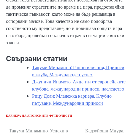
да променят стратегиите по време на игра, предоставяйки
тактическа гъвкавост, която може да бъде решаваща в
оспорвани мачове. Това качество не само подобрява
собственото му представяне, но и повишава общата игра
на отбора, правейки го ключов играч в ситуации с високи
залози.
Свързани статии
Такуми Минамино: Ранни влияния, Приноси
в клуба, Международен успех
Джуничи Инамото: Акценти от европейските
клубове, международни приноси, наследство
Рицу Доан: Младежка кариера, Клубно
пътуване, Международни приноси
КАРИЕРА НА ЯПОНСКИТЕ ФУТБОЛИСТИ
Такуми Минамино: Успехи в
Кадзуйоши Миура:
Post