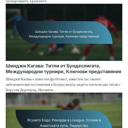
тренировките, храненето…
Шинджи Кагава: Титли от Бундеслигата,
Международни турнири, Ключови представяния
Шинджи Кагава е известен футболист, известен със своите
забележителни постижения в Бундеслигата, където спечели две титли с
Борусия Дортмунд. Неговите…