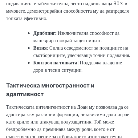
подаванията е забележителна, често надвишаваща 80% в
мачовете, демонстрирайки способността му да разпределя
топката ефективно.
Дриблинг:
Изключителна способност да
маневрира покрай защитниците.
Визия:
Силна осведоменост за позициите на
съотборниците, улесняваща точни подавания.
Контрол на топката:
Поддържа владение
дори в тесни ситуации.
Тактическа многостранност и
адаптивност
Тактическата интелигентност на Доан му позволява да се
адаптира към различни формации, независимо дали играе
като крило или атакуващ полузащитник. Той може
безпроблемно да преминава между роли, което е от
съществено значение за отбори, които използват течни