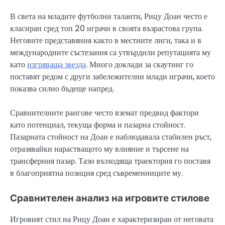
В света на младите футболни таланти, Рицу Доан често е
класиран сред топ 20 играчи в своята възрастова група.
Неговите представяния както в местните лиги, така и в
международните състезания са утвърдили репутацията му
като
изгряваща звезда
. Много доклади за скаутинг го
поставят редом с други забележителни млади играчи, което
показва силно бъдеще напред.
Сравнителните рангове често вземат предвид фактори
като потенциал, текуща форма и пазарна стойност.
Пазарната стойност на Доан е наблюдавала стабилен ръст,
отразявайки нарастващото му влияние и търсене на
трансферния пазар. Тази възходяща траектория го поставя
в благоприятна позиция сред съвременниците му.
Сравнителен анализ на игровите стилове
Игровият стил на Рицу Доан е характеризиран от неговата