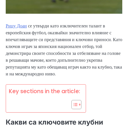
Рицу Доан
се утвърди като изключителен талант в
европейския футбол, оказвайки значително влияние с
впечатляващите си представяния и ключови приноси. Като
ключов играч за японския национален отбор, той
демонстрира своите способности за отбелязване на голове
в решаващи мачове, което допълнително укрепва
репутацията му като обещаващ играч както на клубно, така
и на международно ниво.
Key sections in the article:
Какви са ключовите клубни