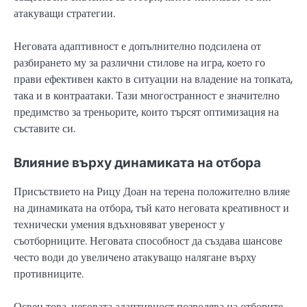
атакуващи стратегии.
Неговата адаптивност е допълнително подсилена от
разбирането му за различни стилове на игра, което го
прави ефективен както в ситуации на владение на топката,
така и в контраатаки. Тази многостранност е значително
предимство за треньорите, които търсят оптимизация на
съставите си.
Влияние върху динамиката на отбора
Присъствието на Рицу Доан на терена положително влияе
на динамиката на отбора, тъй като неговата креативност и
технически умения вдъхновяват увереност у
съотборниците. Неговата способност да създава шансове
често води до увеличено атакуващо налягане върху
противниците.
Освен това, неговата адаптивност позволява на отборите