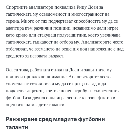
Спортните анализатори похвалиха Рицу Доан за
тактическата му осведоменост и многостранност на
терена. Много от тях подчертават способността му да се
адаптира към различни позиции, независимо дали играе
като крило или атакуващ полузащитник, което увеличава
тактическата гъвкавост на отбора му. Анализаторите често
отбелязват, че вземането на решения под напрежение е над
средното за неговата възраст.
Освен това, работната етика на Доан и защитните му
приноси привлекли внимание. Анализаторите често
споменават готовността му да се връща назад и да
подкрепя защитата, което е ценен атрибут в съвременния
футбол. Тази двупосочна игра често е ключов фактор в
оценките на младите таланти.
Ранжиране сред младите футболни
таланти