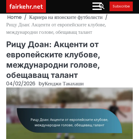
Skip
fairkehr.net
Subscribe
to
Home
Кариера на японските футболисти
content
Рицу Доан: Акценти от европейските клубове,
международни голове, обещаващ талант
Рицу Доан: Акценти от
европейските клубове,
международни голове,
обещаващ талант
04/02/2026
by
Кенджи Такахаши