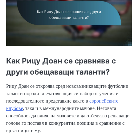
Как Рицу Доан се сравнява с
други обещаващи таланти?
Рицу Доан се откроява сред нововъзникващите футболни
таланти поради впечатляващия си набор от умения и
последователното представяне както в
европейските
клубове
, така и в международните мачове. Неговата
способност да влияе на мачовете и да отбелязва решаващи
голове го поставя в конкурентна позиция в сравнение с
връстниците му.