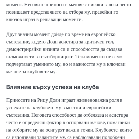
момент. Неговите приноси в мачове с високи залози често
повишават представянето на отбора му, правейки го
ключов играч в решаващи моменти.
Друг значим момент дойде по време на европейско
състезание, където Доан асистира за критичен гол,
демонстрирайки визията си и способността да създава
възможности за съотборниците. Тези моменти не само
подчертават умението му, но и важността му в ключови
мачове за клубовете му.
Влияние върху успеха на клуба
Приносите на Рицу Доан играят жизненоважна роля в
успехите на клубовете му в местни и европейски
състезания. Неговата способност да отбелязва и асистира
често е определящ фактор в оспорвани мачове, помагайки
на отборите му да осигурят важни точки. Клубовете, които
са използвали талантите му, са наблюдавали подобрени