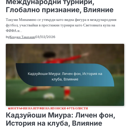
Международни турнири,
Глобално признание, Влияние
Такуми Минамино се утвърди като видна фигура в международния
футбол, участвайки в престижни турнири като Световната купа на
ФИФА и…
by
Кенджи Такахаши
03/02/2026
БИОГРАФИИ НА ИГРАЧИ НА ЯПОНСКИ ФУТБОЛИСТИ
Кадзуйоши Миура: Личен фон,
История на клуба, Влияние