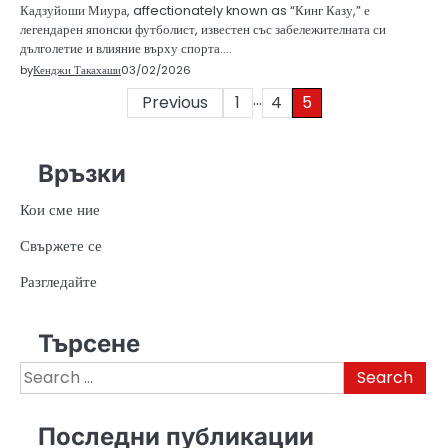
Кадзуйоши Миура, affectionately known as “Кинг Казу,” е
легендарен японски футболист, известен със забележителната си
дълголетие и влияние върху спорта.…
by
Кенджи Такахаши
03/02/2026
…
Posts
Previous
1
4
5
pagination
Връзки
Кои сме ние
Свържете се
Разгледайте
Търсене
Search
for:
Последни публикации