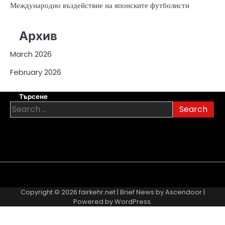
Международно въздействие на японските футболисти
Архив
March 2026
February 2026
Търсене
Search
for:
About
Contact
Cookie
Privacy
Sitemap
Terms
Us
Us
Policy
Policy
and
Copyright © 2026
fairkehr.net
| Brief News by
Ascendoor
|
Conditions
Powered by
WordPress
.